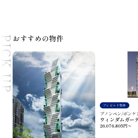
おすすめの物件
PICK UP
プレビルド物件
プノンペン/ボンケ
ウィンダムガーデ
26,076,805円〜