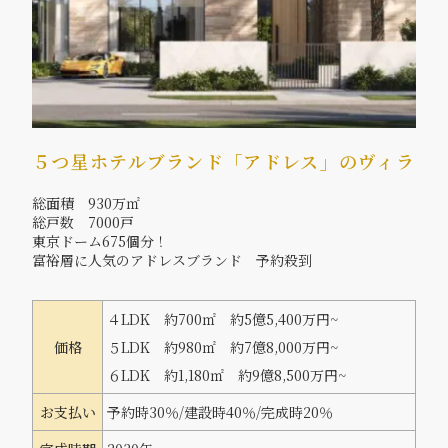
５つ星ホテルブランド「アドレス」のヴィラ
総面積 930万㎡
総戸数 7000戸
東京ドーム675個分！
富裕層に人気のアドレスブランド 予約殺到
４LDK 約700㎡ 約5億5,400万円~
価格
５LDK 約980㎡ 約7億8,000万円~
６LDK 約1,180㎡ 約9億8,500万円~
お支払い
予約時30％/建設時40％/完成時20％