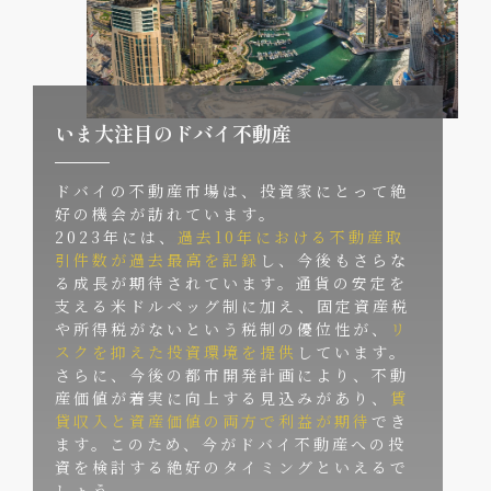
いま大注目のドバイ不動産
ドバイの不動産市場は、投資家にとって絶
好の機会が訪れています。
2023年には、
過去10年における不動産取
引件数が過去最高を記録
し、今後もさらな
る成長が期待されています。通貨の安定を
支える米ドルペッグ制に加え、固定資産税
や所得税がないという税制の優位性が、
リ
スクを抑えた投資環境を提供
しています。
さらに、今後の都市開発計画により、不動
産価値が着実に向上する見込みがあり、
賃
貸収入と資産価値の両方で利益が期待
でき
ます。このため、今がドバイ不動産への投
資を検討する絶好のタイミングといえるで
しょう。