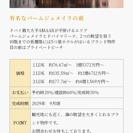
有名なパームジュメイラの前
ドバイ最大大手AMAARが手掛けるエリア
パームジュメイラとドバイマリーナ、2つの眺望を狙う
10階までの低層階には5つ星ホテルがはいるブランド物件
目の前はプライベートビーチ
１LDK 約76.67㎡～ 1億5372万円～
価格
２LDK 約135.59㎡～ 約2億6712万円～
３LDK 約177.7㎡～ 約4億3,569万円～
お支払い
予約時20％/建設時60％/完成時20％
完成時期
2029年 9月頃
観光地にも近く、海の眺望を大きくとれるブラ
POINT
ンド物件です。
お問合わせお待ちしております。