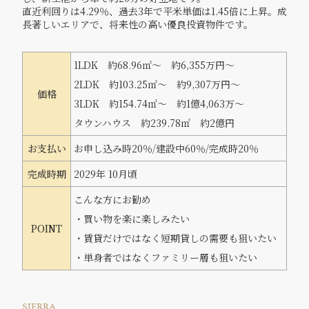
直近利回りは4.29％、過去3年で平米単価は1.45倍に上昇。成
長著しいエリアで、将来性の高い優良投資物件です。
1LDK 約68.96㎡～ 約6,355万円〜
2LDK 約103.25㎡～ 約9,307万円〜
価格
3LDK 約154.74㎡～ 約1億4,063万～
タウンハウス 約239.78㎡ 約2億円
お支払い
お申し込み時20％/建設中60％/完成時20％
完成時期
2029年 10月頃
こんな方にお勧め
・買い物を楽に楽しみたい
POINT
・賃貸だけではなく短期貸しの需要も狙いたい
・単身者ではなくファミリー層も狙いたい
SIERRA