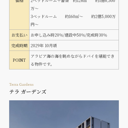
価格
2ベッドルーム＋書斎 約128㎡ 約1億6,500
万～
3ベッドルーム 約160㎡～ 約2億5,000万
円～
お支払い
お申し込み時20％/建設中50％/完成時30％
完成時期
2029年 10月頃
アラビア海の海を眺めながらドバイを堪能でき
POINT
る物件です。
Terra Gardens
テラ ガーデンズ