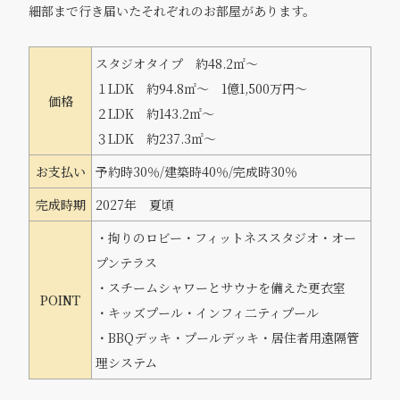
細部まで行き届いたそれぞれのお部屋があります。
スタジオタイプ 約48.2㎡～
１LDK 約94.8㎡～ 1億1,500万円～
価格
２LDK 約143.2㎡～
３LDK 約237.3㎡～
お支払い
予約時30％/建築時40％/完成時30％
完成時期
2027年 夏頃
・拘りのロビー・フィットネススタジオ・オー
プンテラス
・スチームシャワーとサウナを備えた更衣室
POINT
・キッズプール・インフィ二ティプール
・BBQデッキ・プールデッキ・居住者用遠隔管
理システム