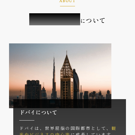
ABOUT
ドバイ不動産
ついて
に
ドバイについて
ドバイは、世界屈指の国際都市として、
観
光やビジネスの中心地
に成長しています。