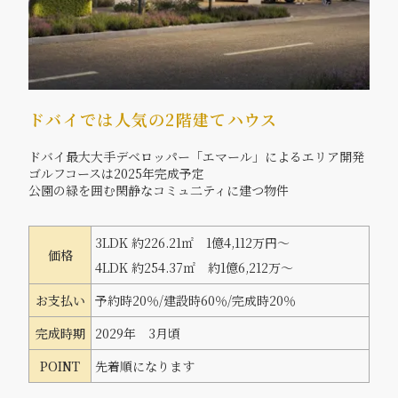
ドバイでは人気の2階建てハウス
ドバイ最大大手デベロッパー「エマール」によるエリア開発
ゴルフコースは2025年完成予定
公園の緑を囲む閑静なコミュ二ティに建つ物件
3LDK 約226.21㎡ 1億4,112万円～
価格
4LDK 約254.37㎡ 約1億6,212万～
お支払い
予約時20％/建設時60％/完成時20％
完成時期
2029年 3月頃
POINT
先着順になります