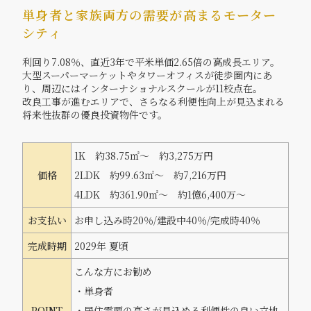
単身者と家族両方の需要が高まるモーター
シティ
利回り7.08％、直近3年で平米単価2.65倍の高成長エリア。
大型スーパーマーケットやタワーオフィスが徒歩圏内にあ
り、周辺にはインターナショナルスクールが11校点在。
改良工事が進むエリアで、さらなる利便性向上が見込まれる
将来性抜群の優良投資物件です。
1K 約38.75㎡～ 約3,275万円
価格
2LDK 約99.63㎡～ 約7,216万円
4LDK 約361.90㎡～ 約1億6,400万～
お支払い
お申し込み時20％/建設中40％/完成時40％
完成時期
2029年 夏頃
こんな方にお勧め
・単身者
POINT
・居住需要の高さが見込める利便性の良い立地